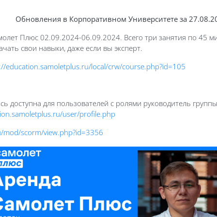
Обновления в Корпоративном Университете за 27.08.2
амолет Плюс 02.09.2024-06.09.2024.
Всего три занятия по 45 м
ачать свои навыки, даже если вы эксперт.
://education.samoletplus.ru/local/crw/course.php?id=105
ись доступна для пользователей с ролями руководитель групп
ion.samoletplus.ru/user/profile.php
.ru/mod/scorm/view.php?id=3356