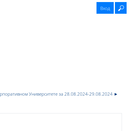
Вход
Вв
нгов
Обратиться в поддержку
Полезная информация
рпоративном Университете за 28.08.2024-29.08.2024 ►