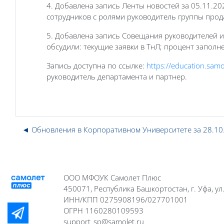
4. Добавлена запись Ленты новостей за 05.11.20
сотрудников с ролями руководитель группы прод
5. Добавлена запись Совещания руководителей и д
обсудили: текущие заявки в ТнЛ;
процент заполне
Запись доступна по ссылке:
https://education.sam
руководитель департамента и партнер.
◄ Обновления в Корпоративном Университете за 28.10
Блоки
Блоки
ООО МФОУК Самолет Плюс
450071, Республика Башкортостан, г. Уфа, ул
ИНН/КПП 0275908196/027701001
ОГРН 1160280109593
support_sp@samolet.ru