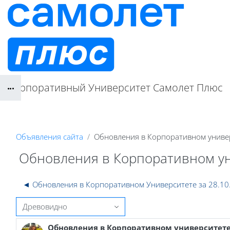
Перейти к основному содержанию
Корпоративный Университет Самолет Плюс
Блоки
Объявления сайта
Обновления в Корпоративном универ
Блоки
Обновления в Корпоративном уни
◄ Обновления в Корпоративном Университете за 28.10
Режим отображения
Обновления в Корпоративном университете з
Количество ответов: 0