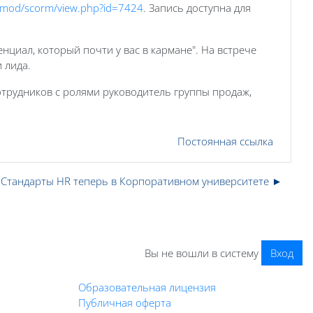
ru/mod/scorm/view.php?id=7424
. Запись доступна для
нциал, который почти у вас в кармане". На встрече
 лида.
сотрудников с ролями руководитель группы продаж,
Постоянная ссылка
 Стандарты HR теперь в Корпоративном университете ►
Вы не вошли в систему
Вход
Образовательная лицензия
Публичная оферта