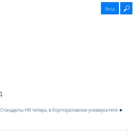
Вход
Вв
нгов
Обратиться в поддержку
Полезная информация
4
 Стандарты HR теперь в Корпоративном университете ►