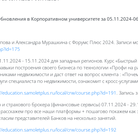
бновления в Корпоративном университете за 05.11.2024-06
пова и Александра Мурашкина с Форумс Плюс 2024. Записи мо
php?id=175
11.11.2024 - 15.11.2024 для западных регионов. Курс «Быстрый
навыки построения своего бизнеса по технологии «Профи на ра
иками недвижимости и даст ответ на вопрос клиента : «Почем
слуги специалиста по недвижимости, ознакомит с кросс-услугам
//education.samoletplus.ru/local/crw/course.php?id=191
. Запись 
 и страхового брокера (финансовые сервисы) 07.11.2024 - 29.
, расскажем про все наши платформы + пошагово покажем как
гласим представителей Банков на несколько занятий.
//education.samoletplus.ru/local/crw/course.php?id=192